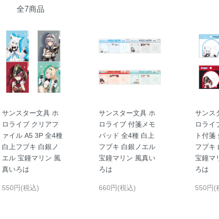
全7商品
サンスター文具 ホ
サンスター文具 ホ
サンス
ロライブ クリアフ
ロライブ 付箋メモ
ロライ
ァイル A5 3P 全4種
パッド 全4種 白上
ト付箋 
白上フブキ 白銀ノ
フブキ 白銀ノエル
フブキ
エル 宝鐘マリン 風
宝鐘マリン 風真い
宝鐘マ
真いろは
ろは
ろは
550円(税込)
660円(税込)
550円(