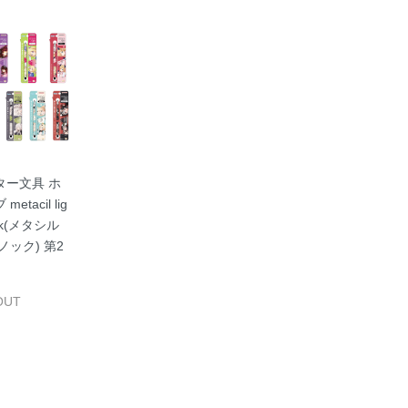
ター文具 ホ
etacil lig
ock(メタシル
ノック) 第2
OUT