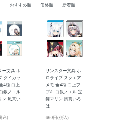
おすすめ順
価格順
新着順
ター文具 ホ
サンスター文具 ホ
ブ ダイカッ
ロライブ スクエア
全4種 白上
メモ 全4種 白上フ
 白銀ノエル
ブキ 白銀ノエル 宝
リン 風真い
鐘マリン 風真いろ
は
税込)
660円(税込)