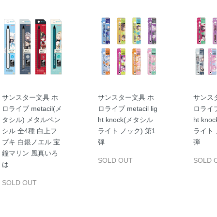
サンスター文具 ホ
サンスター文具 ホ
サンス
ロライブ metacil(メ
ロライブ metacil lig
ロライブ m
タシル) メタルペン
ht knock(メタシル
ht kn
シル 全4種 白上フ
ライト ノック) 第1
ライト 
ブキ 白銀ノエル 宝
弾
弾
鐘マリン 風真いろ
SOLD OUT
SOLD 
は
SOLD OUT