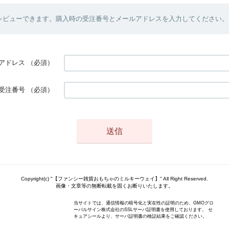
レビューできます。購入時の受注番号とメールアドレスを入力してください。
アドレス
（必須）
受注番号
（必須）
Copyright(c) "【ファンシー雑貨おもちゃのミルキーウェイ】" All Right Reserved.
画像・文章等の無断転載を固くお断りいたします。
当サイトでは、通信情報の暗号化と実在性の証明のため、GMOグロ
ーバルサイン株式会社のSSLサーバ証明書を使用しております。 セ
キュアシールより、サーバ証明書の検証結果をご確認ください。