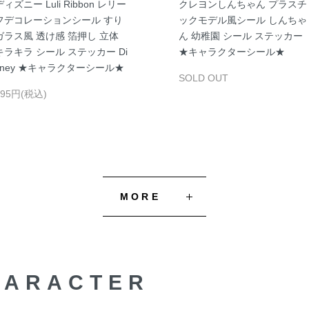
ディズニー Luli Ribbon レリー
クレヨンしんちゃん プラスチ
フデコレーションシール すり
ックモデル風シール しんちゃ
ガラス風 透け感 箔押し 立体
ん 幼稚園 シール ステッカー
キラキラ シール ステッカー Di
★キャラクターシール★
sney ★キャラクターシール★
SOLD OUT
495円(税込)
MORE
HARACTER