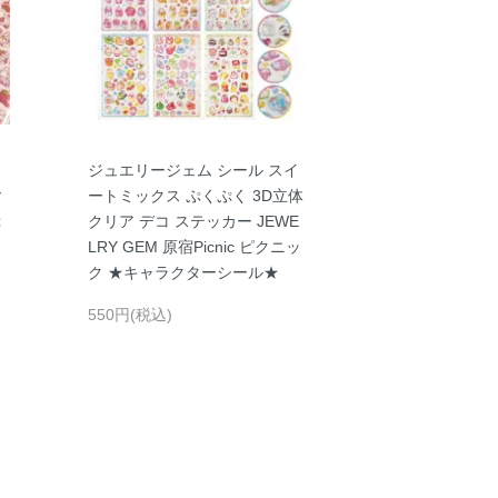
ニ
ジュエリージェム シール スイ
ご
ートミックス ぷくぷく 3D立体
ぷ
クリア デコ ステッカー JEWE
LRY GEM 原宿Picnic ピクニッ
ク ★キャラクターシール★
550円(税込)