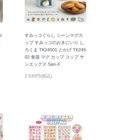
l
すみっコぐらし シーンマグカ
熱
ップ すみっコのおきにいり し
ろくま TK24501 とかげ TK245
02 食器 マグ カップ コップ サ
ンエックス San-X
2,530円(税込)