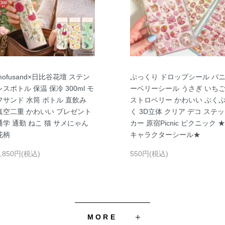
mofusand×日比谷花壇 ステン
ぷっくり ドロップシール バ
レスボトル 保温 保冷 300ml モ
ーベリーシール うさぎ いち
フサンド 水筒 ボトル 直飲み
ストロベリー かわいい ぷく
真空二重 かわいい プレゼント
く 3D立体 クリア デコ ステッ
通学 通勤 ねこ 猫 サメにゃん
カー 原宿Picnic ピクニック ★
花柄
キャラクターシール★
3,850円(税込)
550円(税込)
MORE