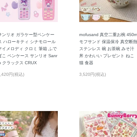
サンリオ ガラケー型ペンケー
mofusand 真空二重お椀 450m
ス ハローキティ シナモロール
モフサンド 保温保冷 真空断
マイメロディ クロミ 筆箱 ふで
ステンレス 碗 お茶碗 みそ汁
ばこ ペンケース サンリオ Sanr
丼 かわいい プレゼント ねこ
io クラックス CRUX
猫 食器
2,420円(税込)
3,520円(税込)