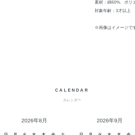
素材：綿60%、ポリ
対象年齢：3才以上
※画像はイメージで
CALENDAR
カレンダー
2026年8月
2026年9月
日
月
火
水
木
金
土
日
月
火
水
木
金