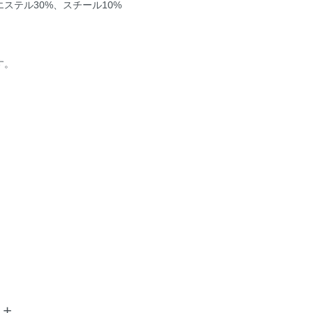
エステル30%、スチール10%
す。
土