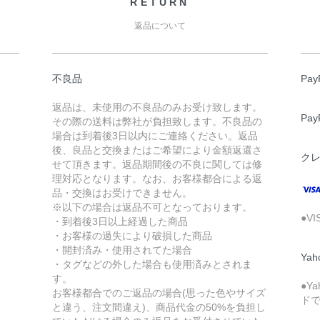
RETURN
返品について
不良品
Pa
返品は、未使用の不良品のみお受け致します。
Pa
その際の送料は弊社が負担致します。不良品の
場合は到着後3日以内にご連絡ください。返品
後、良品と交換またはご希望により金額返還さ
ク
せて頂きます。返品期間後の不良に関しては修
理対応となります。なお、お客様都合による返
品・交換はお受けできません。
※以下の場合は返品不可となっております。
●V
・到着後3日以上経過した商品
・お客様の過失により破損した商品
・開封済み・使用されてた場合
Ya
・タグなどの外した場合も使用済みとされま
す。
●Y
お客様都合でのご返品の場合(思った色やサイズ
ド
と違う、注文間違え)、商品代金の50%を負担し