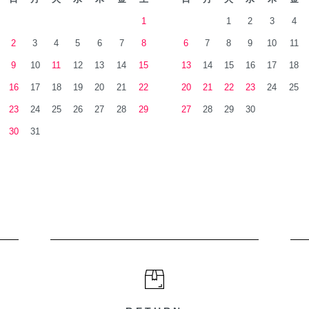
1
1
2
3
4
2
3
4
5
6
7
8
6
7
8
9
10
11
9
10
11
12
13
14
15
13
14
15
16
17
18
16
17
18
19
20
21
22
20
21
22
23
24
25
23
24
25
26
27
28
29
27
28
29
30
30
31