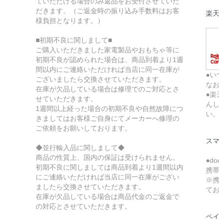
ていただける場合のみ返品をお受付させていた
だきます。（ご返金時の振り込み手数料はお客
楽
様負担となります。）
■初期不良に関しまして■
ご購入いただきました家電製品やおもちゃ等に
初期不良が認められた場合は、商品到着より1週
間以内にご連絡いただければ当店に同一在庫が
●い
ございましたら交換させていただきます。
な
在庫が欠品している場合は修理でのご対応とさ
●
せていただきます。
ん
1週間以上経った場合の初期不良や自然故障につ
い
きましてはお客様ご自身にてメーカーへ修理の
ご依頼をお願いしております。
ス
◆並行輸入品に関しまして◆
商品の性質上、国内の保証は受けられません。
●d
初期不良に関しましては商品到着より1週間以内
携
にご連絡いただければ当店に同一在庫がござい
※携
ましたら交換させていただきます。
て
在庫が欠品している場合は商品代金のご返金で
の対応とさせていただきます。
ペ