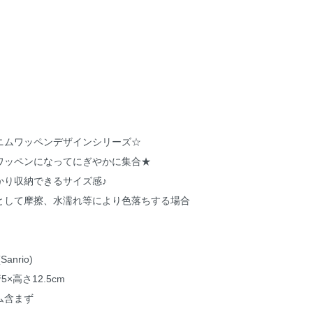
ニムワッペンデザインシリーズ☆
ワッペンになってにぎやかに集合★
かり収納できるサイズ感♪
として摩擦、水濡れ等により色落ちする場合
nrio)
×高さ12.5cm
ム含まず