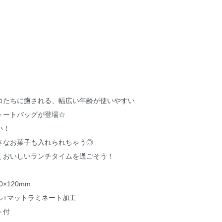
コたちに癒される、幅広い年齢が使いやすい
トートバッグが登場☆
い！
さなお菓子も入れられちゃう◎
くおいしいランチタイムを過ごそう！
0×120mm
ル+マットラミネート加工
ト付