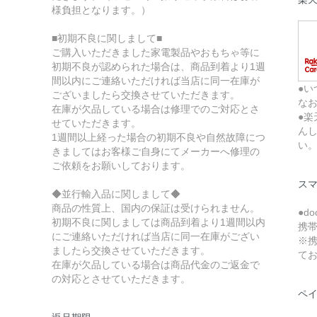
様負担となります。）
■初期不良に関しまして■
ご購入いただきました家電製品やおもちゃ等に
初期不良が認められた場合は、商品到着より1週
間以内にご連絡いただければ当店に同一在庫が
●い
ございましたら交換させていただきます。
な
在庫が欠品している場合は修理でのご対応とさ
●
せていただきます。
ん
1週間以上経った場合の初期不良や自然故障につ
い
きましてはお客様ご自身にてメーカーへ修理の
ご依頼をお願いしております。
ス
◆並行輸入品に関しまして◆
商品の性質上、国内の保証は受けられません。
●d
初期不良に関しましては商品到着より1週間以内
携
にご連絡いただければ当店に同一在庫がござい
※携
ましたら交換させていただきます。
て
在庫が欠品している場合は商品代金のご返金で
の対応とさせていただきます。
ペ