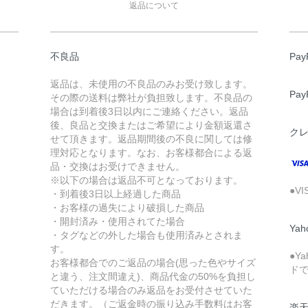
返品について
不良品
Pa
返品は、未使用の不良品のみお受け致します。
Pa
その際の送料は弊社が負担致します。不良品の
場合は到着後3日以内にご連絡ください。返品
後、良品と交換またはご希望により金額返還さ
ク
せて頂きます。返品期間後の不良に関しては修
理対応となります。なお、お客様都合による返
品・交換はお受けできません。
※以下の場合は返品不可となっております。
●V
・到着後3日以上経過した商品
・お客様の過失により破損した商品
・開封済み・使用されてた場合
Ya
・タグなどの外した場合も使用済みとされま
す。
●Y
お客様都合でのご返品の場合(思った色やサイズ
ド
と違う、注文間違え)、商品代金の50%を負担し
ていただける場合のみ返品をお受付させていた
だきます。（ご返金時の振り込み手数料はお客
楽