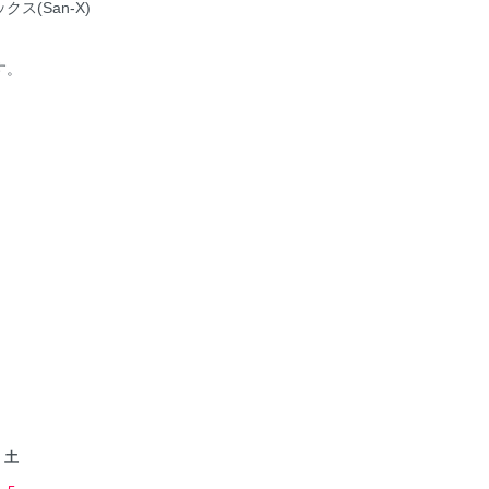
ス(San-X)
す。
土