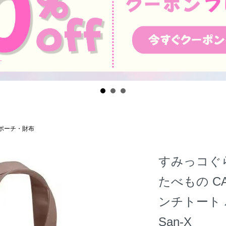
ポーチ・財布
すみっコぐ
たべもの CA
ンチトート
San-X