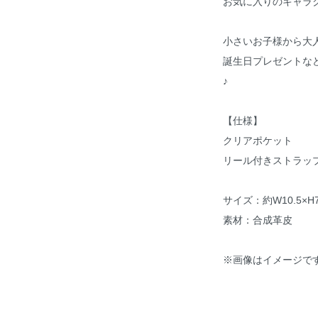
お気に入りのキャラ
小さいお子様から大
誕生日プレゼントな
♪
【仕様】
クリアポケット
リール付きストラップ
サイズ：約W10.5×H7.
素材：合成革皮
※画像はイメージで