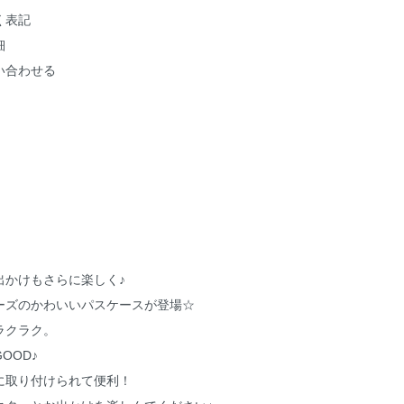
く表記
細
い合わせる
出かけもさらに楽しく♪
ーズのかわいいパスケースが登場☆
ラクラク。
OOD♪
に取り付けられて便利！