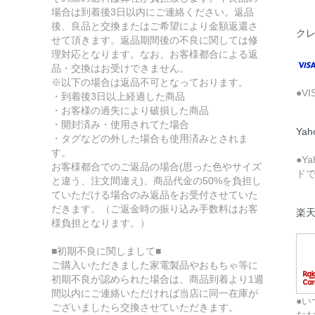
場合は到着後3日以内にご連絡ください。返品
後、良品と交換またはご希望により金額返還さ
ク
せて頂きます。返品期間後の不良に関しては修
理対応となります。なお、お客様都合による返
品・交換はお受けできません。
※以下の場合は返品不可となっております。
●V
・到着後3日以上経過した商品
・お客様の過失により破損した商品
・開封済み・使用されてた場合
Ya
・タグなどの外した場合も使用済みとされま
す。
●Y
お客様都合でのご返品の場合(思った色やサイズ
ド
と違う、注文間違え)、商品代金の50%を負担し
ていただける場合のみ返品をお受付させていた
だきます。（ご返金時の振り込み手数料はお客
楽
様負担となります。）
■初期不良に関しまして■
ご購入いただきました家電製品やおもちゃ等に
初期不良が認められた場合は、商品到着より1週
間以内にご連絡いただければ当店に同一在庫が
●い
ございましたら交換させていただきます。