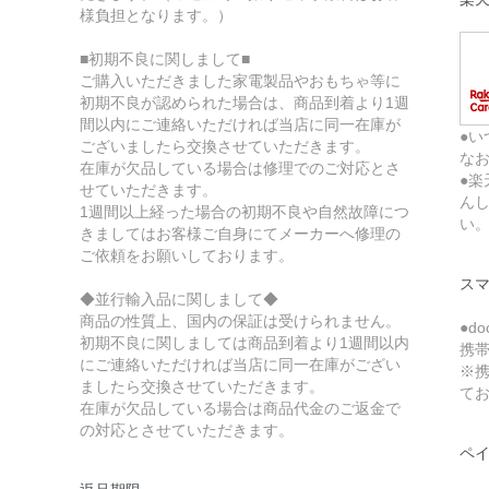
様負担となります。）
■初期不良に関しまして■
ご購入いただきました家電製品やおもちゃ等に
初期不良が認められた場合は、商品到着より1週
間以内にご連絡いただければ当店に同一在庫が
●い
ございましたら交換させていただきます。
な
在庫が欠品している場合は修理でのご対応とさ
●
せていただきます。
ん
1週間以上経った場合の初期不良や自然故障につ
い
きましてはお客様ご自身にてメーカーへ修理の
ご依頼をお願いしております。
ス
◆並行輸入品に関しまして◆
商品の性質上、国内の保証は受けられません。
●d
初期不良に関しましては商品到着より1週間以内
携
にご連絡いただければ当店に同一在庫がござい
※携
ましたら交換させていただきます。
て
在庫が欠品している場合は商品代金のご返金で
の対応とさせていただきます。
ペ