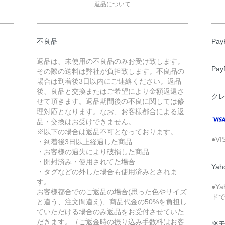
返品について
不良品
Pa
返品は、未使用の不良品のみお受け致します。
Pa
その際の送料は弊社が負担致します。不良品の
場合は到着後3日以内にご連絡ください。返品
後、良品と交換またはご希望により金額返還さ
ク
せて頂きます。返品期間後の不良に関しては修
理対応となります。なお、お客様都合による返
品・交換はお受けできません。
※以下の場合は返品不可となっております。
●V
・到着後3日以上経過した商品
・お客様の過失により破損した商品
・開封済み・使用されてた場合
Ya
・タグなどの外した場合も使用済みとされま
す。
●Y
お客様都合でのご返品の場合(思った色やサイズ
ド
と違う、注文間違え)、商品代金の50%を負担し
ていただける場合のみ返品をお受付させていた
だきます。（ご返金時の振り込み手数料はお客
楽