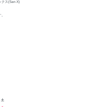
ス(San-X)
す。
土