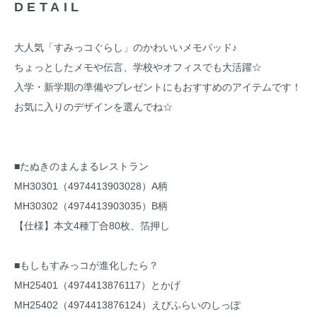
DETAIL
大人気「すみっコぐらし」のかわいいメモパッド♪
ちょっとしたメモや伝言、学校やオフィスでも大活躍☆
入学・新学期の準備やプレゼントにもおすすめのアイテムです！
お気に入りのデザインを選んでね☆
■たぬきのまんまるレストラン
MH30301（4974413903028）A柄
MH30302（4974413903035）B柄
【仕様】本文4種丁合80枚、箔押し
■もしもすみっコが進化したら？
MH25401（4974413876117）とかげ
MH25402（4974413876124）えびふらいのしっぽ