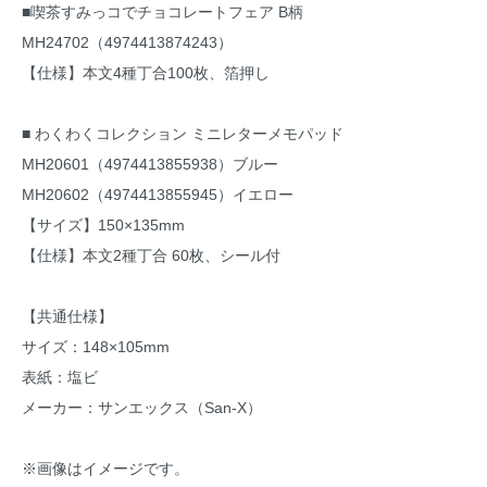
■喫茶すみっコでチョコレートフェア B柄
MH24702（4974413874243）
【仕様】本文4種丁合100枚、箔押し
■ わくわくコレクション ミニレターメモパッド
MH20601（4974413855938）ブルー
MH20602（4974413855945）イエロー
【サイズ】150×135mm
【仕様】本文2種丁合 60枚、シール付
【共通仕様】
サイズ：148×105mm
表紙：塩ビ
メーカー：サンエックス（San-X）
※画像はイメージです。